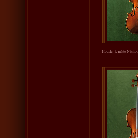
Housle, 1. místo Nácho